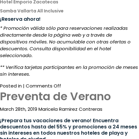
Hotel Emporio Zacatecas
Contact
Samba Vallarta All Inclusive
Electronic
¡Reserva ahora!
Billing
* Promoción válida sólo para reservaciones realizadas
directamente desde la página web y a través de
dispositivos móviles. No acumulable con otras ofertas o
descuentos. Consulta disponibilidad en el hotel
seleccionado.
** Verifica tarjetas participantes en la promoción de meses
sin intereses.
on
Posted in |
Comments Off
Preventa de Verano
Promo
Outlet
de
March 28th, 2019 Maricela Ramirez Contreras
viajes
¡Prepara tus vacaciones de verano! Encuentra
descuentos hasta del 55% y promociones a 24 meses
sin intereses en todos nuestros hoteles de playa y