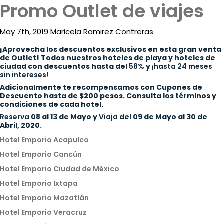
Promo Outlet de viajes
ESP
May 7th, 2019 Maricela Ramirez Contreras
¡Aprovecha los descuentos exclusivos en esta gran venta
de Outlet! Todos nuestros hoteles de playa y hoteles de
ciudad con descuentos hasta del
58%
y
¡hasta 24 meses
sin intereses!
Adicionalmente te recompensamos con Cupones de
Descuento hasta de $200 pesos. Consulta los términos y
Destinations
condiciones de cada hotel.
Reserva
08 al 13 de Mayo y
Viaja
del 09 de Mayo al 30 de
Eat
Abril, 2020.
&
Hotel Emporio Acapulco
Drink
Hotel Emporio Cancún
Events
Hotel Emporio Ciudad de México
Hotel Emporio Ixtapa
Spa
Hotel Emporio Mazatlán
Blog
Hotel Emporio Veracruz